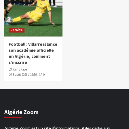
Société
Football : Villarreal lance
son académie officielle
en Algérie, comment
s’inscrire
Yanis Kacem
5 août 2026 à 17:59
0
Algérie Zoom
Algérie Zoom est un site d’informations utiles dédié aux