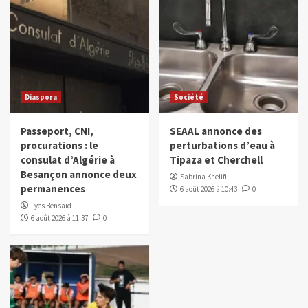
Diaspora
Société
Passeport, CNI,
SEAAL annonce des
procurations : le
perturbations d’eau à
consulat d’Algérie à
Tipaza et Cherchell
Besançon annonce deux
Sabrina Khelifi
permanences
6 août 2026 à 10:43
0
Lyes Bensaïd
6 août 2026 à 11:37
0