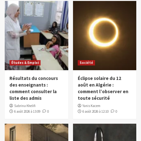
Études & Emploi
Société
Résultats du concours
Éclipse solaire du 12
des enseignants :
août en Algérie :
comment consulter la
comment l’observer en
liste des admis
toute sécurité
Sabrina Khelifi
Yanis Kacem
6 août 2026 à 13:09
0
6 août 2026 à 12:10
0