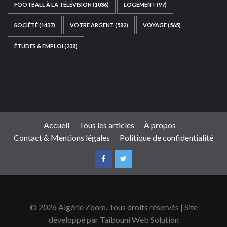
FOOTBALL À LA TÉLÉVISION
(1036)
LOGEMENT
(97)
SOCIÉTÉ
(1437)
VOTRE ARGENT
(582)
VOYAGE
(565)
ÉTUDES & EMPLOI
(238)
Ce site web a été développé par
TAIBOUNI WEB
SOLUTION
|
https://taibouniwebsolution.com
Accueil
Tous les articles
À propos
Contact & Mentions légales
Politique de confidentialité
© 2026 Algérie Zoom. Tous droits réservés | Site
développé par Taibouni Web Solution