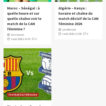
Maroc – Sénégal : à
Algérie – Kenya :
quelle heure et sur
horaire et chaîne du
quelle chaîne voir le
match décisif de la CAN
match de la CAN
féminine 2026
féminine ?
Lyes Bensaïd
3 août 2026 à 12:00
0
Yanis Kacem
3 août 2026 à 14:35
0
Football à la télévision