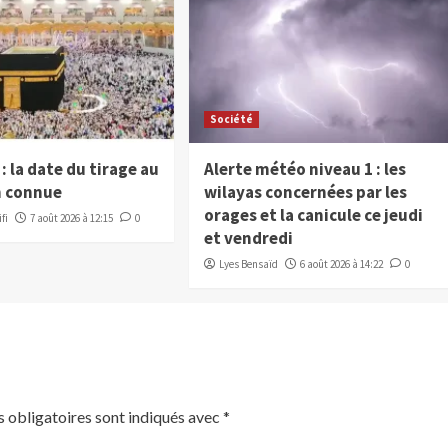
Société
: la date du tirage au
Alerte météo niveau 1 : les
n connue
wilayas concernées par les
orages et la canicule ce jeudi
fi
7 août 2026 à 12:15
0
et vendredi
Lyes Bensaïd
6 août 2026 à 14:22
0
 obligatoires sont indiqués avec
*