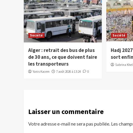
Société
Société
Alger : retrait des bus de plus
Hadj 2027 
de 30 ans, ce que doivent faire
sort enfi
les transporteurs
Sabrina Kheli
Yanis Kacem
7 août 2026 à 13:24
0
Laisser un commentaire
Votre adresse e-mail ne sera pas publiée.
Les champs