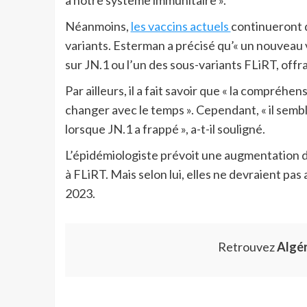
à notre système immunitaire ».
Néanmoins,
les vaccins actuels
continueront d
variants. Esterman a précisé qu’« un nouveau 
sur JN.1 ou l’un des sous-variants FLiRT, offr
Par ailleurs, il a fait savoir que « la compréhe
changer avec le temps ». Cependant, « il semb
lorsque JN.1 a frappé », a-t-il souligné.
L’épidémiologiste prévoit une augmentation d
à FLiRT. Mais selon lui, elles ne devraient pa
2023.
Retrouvez
Algé